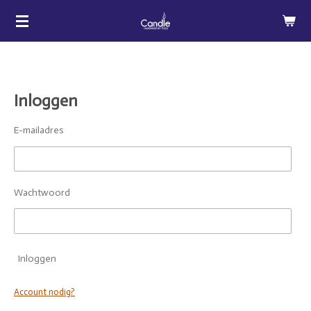
Ga
direct
naar
de
hoofdinhoud
Inloggen
E-mailadres
Wachtwoord
Inloggen
Account nodig?