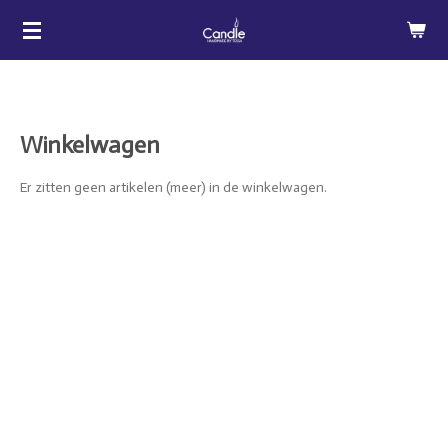
Ga
direct
naar
de
hoofdinhoud
Winkelwagen
Er zitten geen artikelen (meer) in de winkelwagen.