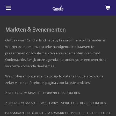
Ga
direct
naar
de
Markten & Evenementen
hoofdinhoud
Ontdek waar CandleHandmadeByTessa binnenkort te vinden is!
We zijn trots om onze unieke handgemaakte kaarsen te
presenteren op lokale markten en evenementen in en rond
Oudenaarde. Bekijk onze agenda hieronder voor een overzicht
van onze komende deelnames.
We proberen onze agenda zo up to date te houden, volg ons
zeker via onze facebook pagina voor laatste updates!
ZATERDAG 21 MAART - HOBBYBEURS LOKEREN
ZONDAG 22 MAART - WISE FAIRY - SPIRITUELE BEURS LOKEREN
PAASMAANDAG 6 APRIL - JAARMARKT POSSE LEEST - GROOTSTE