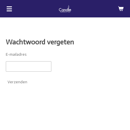
Ga
direct
naar
de
hoofdinhoud
Wachtwoord vergeten
E-mailadres
Verzenden