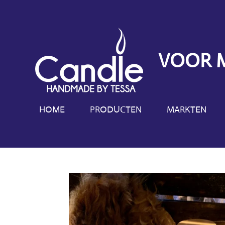
Ga
direct
naar
de
VOOR 
hoofdinhoud
HOME
PRODUCTEN
MARKTEN