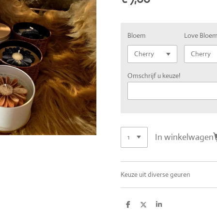
Bloem
Love Bloe
Omschrijf u keuze!
In winkelwagen
Keuze uit diverse geuren
D
D
S
e
e
h